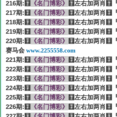
216期:🧮
《名门博彩》
🧮左右加两肖🧮
217期:🧮
《名门博彩》
🧮左右加两肖🧮
218期:🧮
《名门博彩》
🧮左右加两肖🧮
219期:🧮
《名门博彩》
🧮左右加两肖🧮
220期:🧮
《名门博彩》
🧮左右加两肖🧮
赛马会
www.2255558.com
221期:🧮
《名门博彩》
🧮左右加两肖🧮
222期:🧮
《名门博彩》
🧮左右加两肖🧮
223期:🧮
《名门博彩》
🧮左右加两肖🧮
224期:🧮
《名门博彩》
🧮左右加两肖🧮
225期:🧮
《名门博彩》
🧮左右加两肖🧮
226期:🧮
《名门博彩》
🧮左右加两肖🧮
227期:🧮
《名门博彩》
🧮左右加两肖🧮