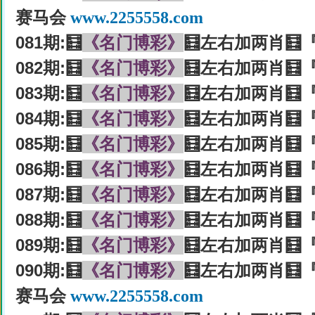
赛马会
www.2255558.com
081期:🧮
《名门博彩》
🧮左右加两肖🧮
082期:🧮
《名门博彩》
🧮左右加两肖🧮
083期:🧮
《名门博彩》
🧮左右加两肖🧮
084期:🧮
《名门博彩》
🧮左右加两肖🧮
085期:🧮
《名门博彩》
🧮左右加两肖🧮
086期:🧮
《名门博彩》
🧮左右加两肖🧮
087期:🧮
《名门博彩》
🧮左右加两肖🧮
088期:🧮
《名门博彩》
🧮左右加两肖🧮
089期:🧮
《名门博彩》
🧮左右加两肖🧮
090期:🧮
《名门博彩》
🧮左右加两肖🧮
赛马会
www.2255558.com