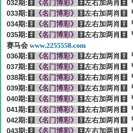
032期:🧮
《名门博彩》
🧮左右加两肖🧮
033期:🧮
《名门博彩》
🧮左右加两肖🧮
034期:🧮
《名门博彩》
🧮左右加两肖🧮
035期:🧮
《名门博彩》
🧮左右加两肖🧮
赛马会
www.2255558.com
036期:🧮
《名门博彩》
🧮左右加两肖🧮
037期:🧮
《名门博彩》
🧮左右加两肖🧮
038期:🧮
《名门博彩》
🧮左右加两肖🧮
039期:🧮
《名门博彩》
🧮左右加两肖🧮
040期:🧮
《名门博彩》
🧮左右加两肖🧮
041期:🧮
《名门博彩》
🧮左右加两肖🧮
042期:🧮
《名门博彩》
🧮左右加两肖🧮
043期:🧮
《名门博彩》
🧮左右加两肖🧮