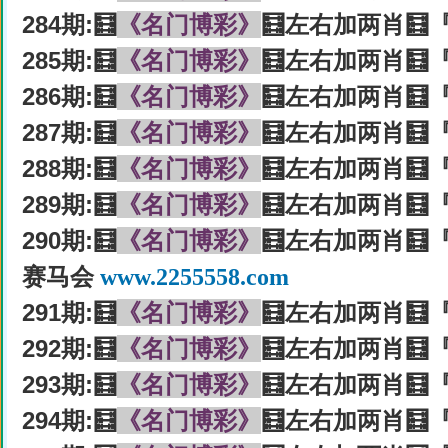
284期:🧮
《名门博彩》
🧮左右加两肖🧮
285期:🧮
《名门博彩》
🧮左右加两肖🧮
286期:🧮
《名门博彩》
🧮左右加两肖🧮
287期:🧮
《名门博彩》
🧮左右加两肖🧮
288期:🧮
《名门博彩》
🧮左右加两肖🧮
289期:🧮
《名门博彩》
🧮左右加两肖🧮
290期:🧮
《名门博彩》
🧮左右加两肖🧮
赛马会
www.2255558.com
291期:🧮
《名门博彩》
🧮左右加两肖🧮
292期:🧮
《名门博彩》
🧮左右加两肖🧮
293期:🧮
《名门博彩》
🧮左右加两肖🧮
294期:🧮
《名门博彩》
🧮左右加两肖🧮