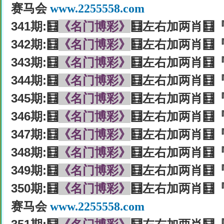
赛马会
www.2255558.com
341期:🧮
《名门博彩》
🧮左右加两肖🧮
342期:🧮
《名门博彩》
🧮左右加两肖🧮
343期:🧮
《名门博彩》
🧮左右加两肖🧮
344期:🧮
《名门博彩》
🧮左右加两肖🧮
345期:🧮
《名门博彩》
🧮左右加两肖🧮
346期:🧮
《名门博彩》
🧮左右加两肖🧮
347期:🧮
《名门博彩》
🧮左右加两肖🧮
348期:🧮
《名门博彩》
🧮左右加两肖🧮
349期:🧮
《名门博彩》
🧮左右加两肖🧮
350期:🧮
《名门博彩》
🧮左右加两肖🧮
赛马会
www.2255558.com