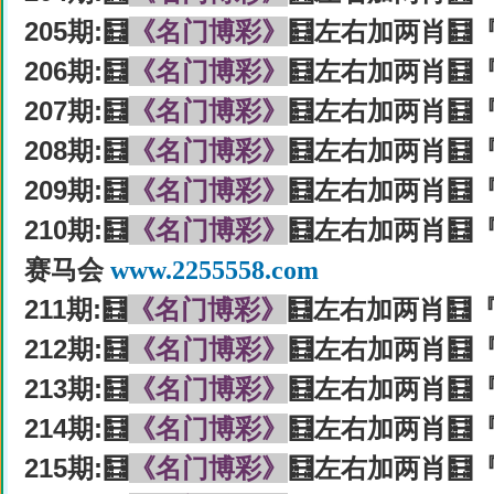
205期:🧮
《名门博彩》
🧮左右加两肖🧮
206期:🧮
《名门博彩》
🧮左右加两肖🧮
207期:🧮
《名门博彩》
🧮左右加两肖🧮
208期:🧮
《名门博彩》
🧮左右加两肖🧮
209期:🧮
《名门博彩》
🧮左右加两肖🧮
210期:🧮
《名门博彩》
🧮左右加两肖🧮
赛马会
www.2255558.com
211期:🧮
《名门博彩》
🧮左右加两肖🧮
212期:🧮
《名门博彩》
🧮左右加两肖🧮
213期:🧮
《名门博彩》
🧮左右加两肖🧮
214期:🧮
《名门博彩》
🧮左右加两肖🧮
215期:🧮
《名门博彩》
🧮左右加两肖🧮