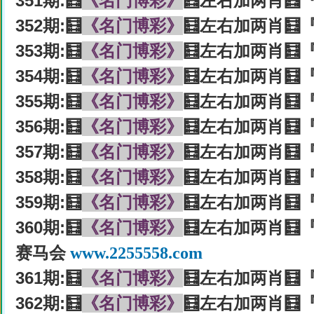
351期:🧮
《名门博彩》
🧮左右加两肖🧮
352期:🧮
《名门博彩》
🧮左右加两肖🧮
353期:🧮
《名门博彩》
🧮左右加两肖🧮
354期:🧮
《名门博彩》
🧮左右加两肖🧮
355期:🧮
《名门博彩》
🧮左右加两肖🧮
356期:🧮
《名门博彩》
🧮左右加两肖🧮
357期:🧮
《名门博彩》
🧮左右加两肖🧮
358期:🧮
《名门博彩》
🧮左右加两肖🧮
359期:🧮
《名门博彩》
🧮左右加两肖🧮
360期:🧮
《名门博彩》
🧮左右加两肖🧮
赛马会
www.2255558.com
361期:🧮
《名门博彩》
🧮左右加两肖🧮
362期:🧮
《名门博彩》
🧮左右加两肖🧮