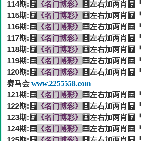
114期:🧮
《名门博彩》
🧮左右加两肖🧮
115期:🧮
《名门博彩》
🧮左右加两肖🧮
116期:🧮
《名门博彩》
🧮左右加两肖🧮
117期:🧮
《名门博彩》
🧮左右加两肖🧮
118期:🧮
《名门博彩》
🧮左右加两肖🧮
119期:🧮
《名门博彩》
🧮左右加两肖🧮
120期:🧮
《名门博彩》
🧮左右加两肖🧮
赛马会
www.2255558.com
121期:🧮
《名门博彩》
🧮左右加两肖🧮
122期:🧮
《名门博彩》
🧮左右加两肖🧮
123期:🧮
《名门博彩》
🧮左右加两肖🧮
124期:🧮
《名门博彩》
🧮左右加两肖🧮
125期:🧮
《名门博彩》
🧮左右加两肖🧮