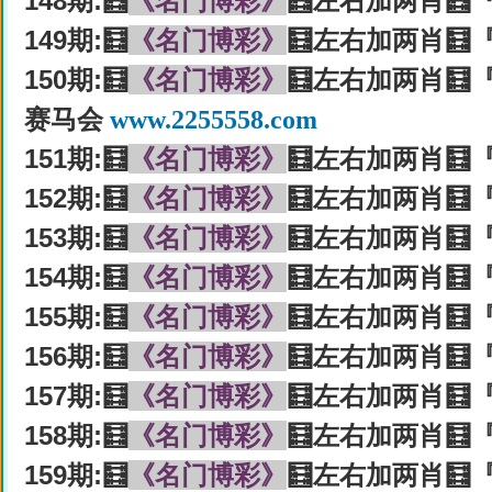
148期:🧮
《名门博彩》
🧮左右加两肖🧮
149期:🧮
《名门博彩》
🧮左右加两肖🧮
150期:🧮
《名门博彩》
🧮左右加两肖🧮
赛马会
www.2255558.com
151期:🧮
《名门博彩》
🧮左右加两肖🧮
152期:🧮
《名门博彩》
🧮左右加两肖🧮
153期:🧮
《名门博彩》
🧮左右加两肖🧮
154期:🧮
《名门博彩》
🧮左右加两肖🧮
155期:🧮
《名门博彩》
🧮左右加两肖🧮
156期:🧮
《名门博彩》
🧮左右加两肖🧮
157期:🧮
《名门博彩》
🧮左右加两肖🧮
158期:🧮
《名门博彩》
🧮左右加两肖🧮
159期:🧮
《名门博彩》
🧮左右加两肖🧮