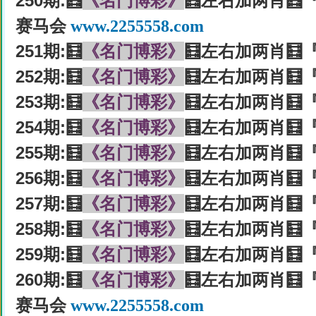
250期:🧮
《名门博彩》
🧮左右加两肖🧮
赛马会
www.2255558.com
251期:🧮
《名门博彩》
🧮左右加两肖🧮
252期:🧮
《名门博彩》
🧮左右加两肖🧮
253期:🧮
《名门博彩》
🧮左右加两肖🧮
254期:🧮
《名门博彩》
🧮左右加两肖🧮
255期:🧮
《名门博彩》
🧮左右加两肖🧮
256期:🧮
《名门博彩》
🧮左右加两肖🧮
257期:🧮
《名门博彩》
🧮左右加两肖🧮
258期:🧮
《名门博彩》
🧮左右加两肖🧮
259期:🧮
《名门博彩》
🧮左右加两肖🧮
260期:🧮
《名门博彩》
🧮左右加两肖🧮
赛马会
www.2255558.com